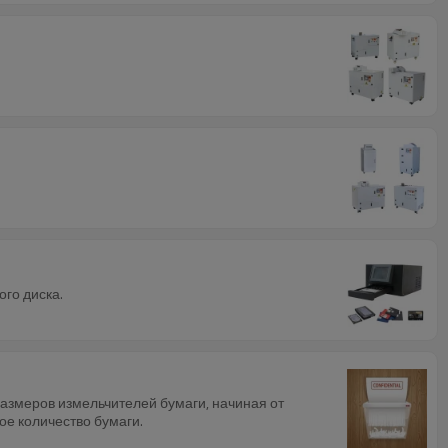
го диска.
азмеров измельчителей бумаги, начиная от
е количество бумаги.