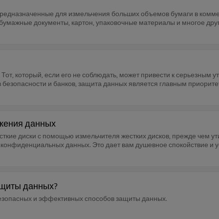
едназначенные для измельчения больших объемов бумаги в комме
умажные документы, картон, упаковочные материалы и многое друг
Тот, который, если его не соблюдать, может привести к серьезным 
в безопасности и банков, защита данных является главным приорите
ожения данных
сткие диски с помощью измельчителя жестких дисков, прежде чем ут
 конфиденциальных данных. Это дает вам душевное спокойствие и 
ащиты данных?
безопасных и эффективных способов защиты данных.