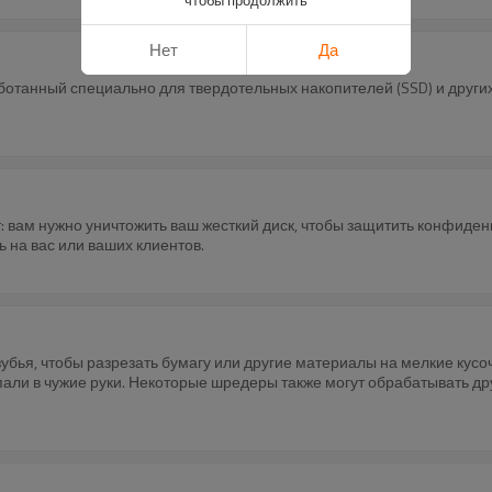
Нет
Да
ботанный специально для твердотельных накопителей (SSD) и друг
т: вам нужно уничтожить ваш жесткий диск, чтобы защитить конфиде
ь на вас или ваших клиентов.
бья, чтобы разрезать бумагу или другие материалы на мелкие кус
али в чужие руки. Некоторые шредеры также могут обрабатывать дру