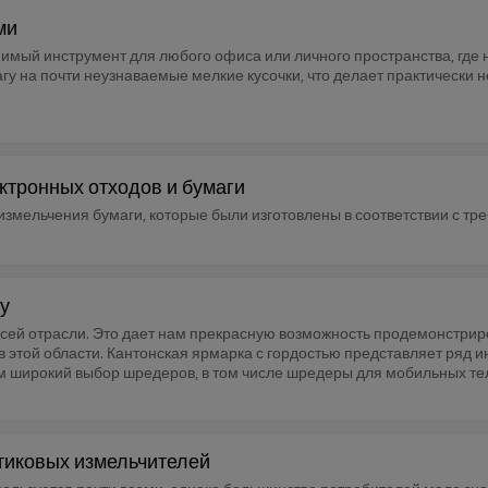
ми
мый инструмент для любого офиса или личного пространства, где
 на почти неузнаваемые мелкие кусочки, что делает практически
ектронных отходов и бумаги
измельчения бумаги, которые были изготовлены в соответствии с тр
у
всей отрасли. Это дает нам прекрасную возможность продемонстрир
в этой области. Кантонская ярмарка с гордостью представляет ряд
м широкий выбор шредеров, в том числе шредеры для мобильных те
тиковых измельчителей