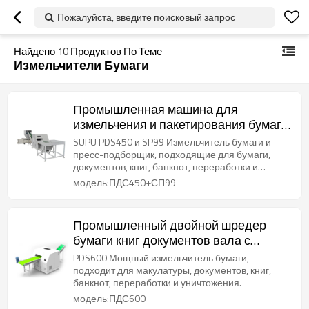
Пожалуйста, введите поисковый запрос
Найдено
10
Продуктов По Теме
Измельчители Бумаги
Промышленная машина для
измельчения и пакетирования бумаги
банкнот с двойным валом
SUPU PDS450 и SP99 Измельчитель бумаги и
пресс-подборщик, подходящие для бумаги,
документов, книг, банкнот, переработки и
уничтожения.
модель:ПДС450+СП99
Промышленный двойной шредер
бумаги книг документов вала с
шириной подачи 600мм
PDS600 Мощный измельчитель бумаги,
подходит для макулатуры, документов, книг,
банкнот, переработки и уничтожения.
модель:ПДС600