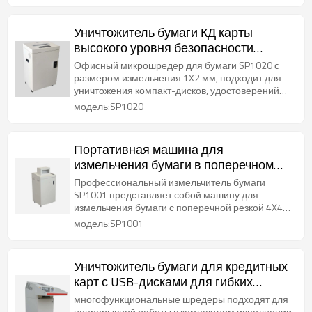
Уничтожитель бумаги КД карты
высокого уровня безопасности
пользы офиса тонкий задавленный
Офисный микрошредер для бумаги SP1020 с
микро-
размером измельчения 1X2 мм, подходит для
уничтожения компакт-дисков, удостоверений
личности и кредитных карт
модель:SP1020
Портативная машина для
измельчения бумаги в поперечном
разрезе 4x40 мм в офисе
Профессиональный измельчитель бумаги
SP1001 представляет собой машину для
измельчения бумаги с поперечной резкой 4X40
мм, подходящую для непрерывной работы.
модель:SP1001
Уничтожитель бумаги для кредитных
карт с USB-дисками для гибких
дисков с большой емкостью для
многофункциональные шредеры подходят для
непрерывной работы в компактном исполнении,