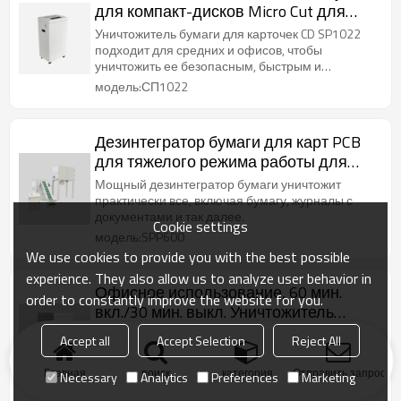
для компакт-дисков Micro Cut для
использования в офисе
Уничтожитель бумаги для карточек CD SP1022
подходит для средних и офисов, чтобы
уничтожить ее безопасным, быстрым и
бесшумным способом.
модель:СП1022
Дезинтегратор бумаги для карт PCB
для тяжелого режима работы для
уничтожения данных
Мощный дезинтегратор бумаги уничтожит
практически все, включая бумагу, журналы с
документами и так далее.
Cookie settings
модель:SPP600
We use cookies to provide you with the best possible
experience. They also allow us to analyze user behavior in
Офисное использование, 60 мин.
order to constantly improve the website for you.
вкл./30 мин. выкл. Уничтожитель
бумаги для карт CD с уровнем P4
Многофункциональный шредер SP1025
Accept all
Accept Selection
Reject All
способен измельчать большие объемы плоской
или мятой бумаги и т.д.
Главная
поиск
категория
Отправить запрос
Necessary
Analytics
Preferences
Marketing
модель:СП1025