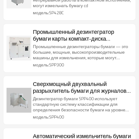
тяжелых условий эксплуатации
могут измельчать бумагу cd
модель:SP428C
Промышленный дезинтегратор
бумаги карты компакт-диска
документа уровня П7 высокого
Промышленные дезинтеграторы бумаги — это
уровня безопасности
большие, мощные, высокопроизводительные
машины для измельчения, которые могут
измельчать объемы документов.
модель:SPP300
Сверхмощный двухвальный
разрыхлитель бумаги для журналов
документов с поперечной резкой
Дезинтегратор бумаги SPP400 использует
стандартную систему классификации для
определения безопасности бумаги на уровне
P2-P7.
модель:SPP400
Автоматический измельчитель бумаги